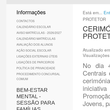
1
2
3
4
5
6
Informações
Está em...
En
PROTETOR
CONTACTOS
CERIMÓ
CALENDÁRIO ESCOLAR
AVISO MATRÍCULAS - 2026/2027
PROTE
CALENDÁRIO MATRÍCULAS
AVALIAÇÃO DOS ALUNOS
Atualizado e
AÇÃO SOCIAL ESCOLAR
Visualizações
LIGAÇÕES EXTERNAS ÚTEIS
LIGAÇÕES DE PARCEIROS
No dia 4
POLÍTICA DE PRIVACIDADE
Centrais 
PROCEDIMENTO CONCURSAL
cerimóni
COMUM
iniciat
BEM-ESTAR
Promoção
MENTAL -
Jovens, p
SESSÃO PARA
FAMÍLIAS