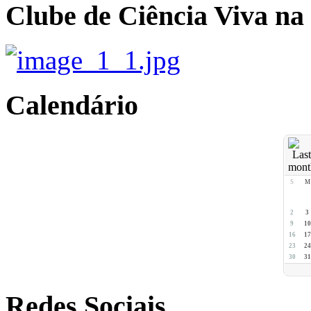
Clube de Ciência Viva na
Calendário
S
M
2
3
9
10
16
17
23
24
30
31
Redes Sociais