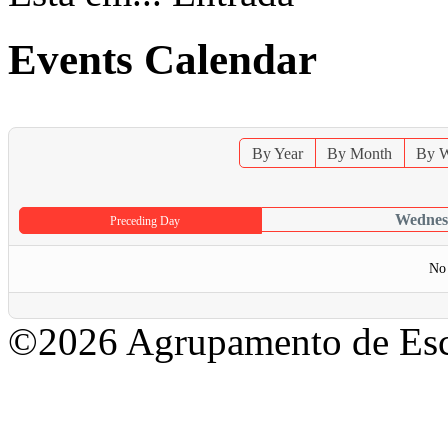
Events Calendar
By Year
By Month
By 
Wednes
Preceding Day
No 
©2026 Agrupamento de Esc