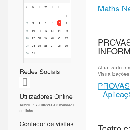
Maths Ne
S
M
T
W
T
F
S
1
2
3
4
5
6
7
8
9
10
11
12
13
14
15
PROVAS 
16
17
18
19
20
21
22
23
24
25
26
27
28
29
INFORMA
30
31
Atualizado e
Redes Sociais
Visualizações
PROVAS 
- Aplicaç
Utilizadores Online
Temos 346 visitantes e 0 membros
em linha
Contador de visitas
Teatro e