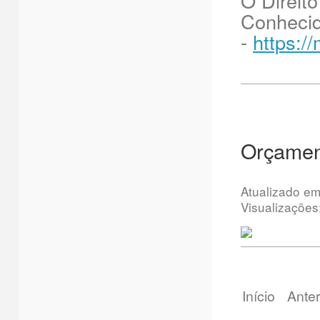
O Direit
Conhecid
-
https:/
Orçament
Atualizado e
Visualizações
Início
Anter