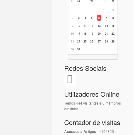
S
M
T
W
T
F
S
1
2
3
4
5
6
7
8
9
10
11
12
13
14
15
16
17
18
19
20
21
22
23
24
25
26
27
28
29
30
31
Redes Sociais
Utilizadores Online
Temos 444 visitantes e 0 membros
em linha
Contador de visitas
Acessos a Artigos
1190825