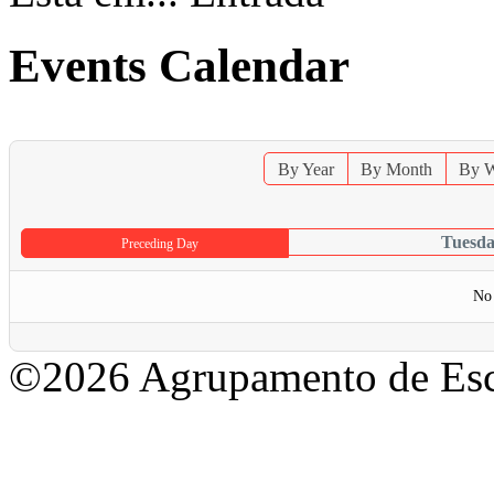
Events Calendar
By Year
By Month
By 
Tuesda
Preceding Day
No 
©2026 Agrupamento de Esc