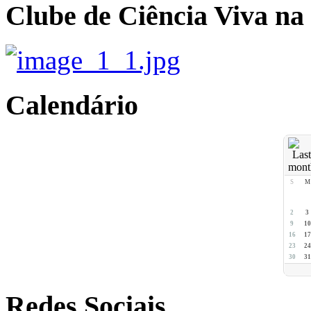
Clube de Ciência Viva na
Calendário
S
M
2
3
9
10
16
17
23
24
30
31
Redes Sociais