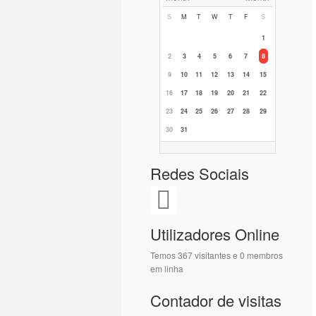
S
M
T
W
T
F
S
1
2
3
4
5
6
7
8
9
10
11
12
13
14
15
16
17
18
19
20
21
22
23
24
25
26
27
28
29
30
31
Redes Sociais
Utilizadores Online
Temos 367 visitantes e 0 membros
em linha
Contador de visitas