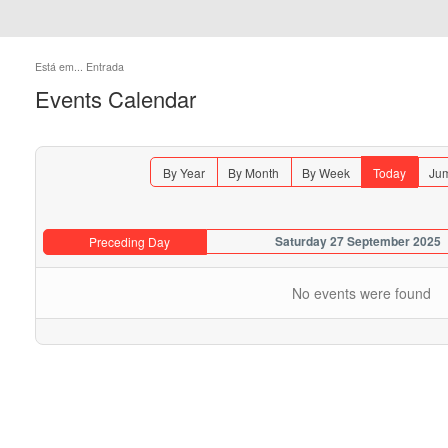
Está em...
Entrada
Events Calendar
By Year
By Month
By Week
Today
Jum
Saturday 27 September 2025
Preceding Day
No events were found