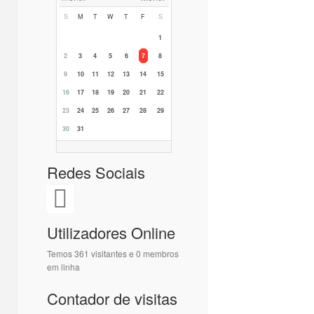
S
M
T
W
T
F
S
1
2
3
4
5
6
7
8
9
10
11
12
13
14
15
16
17
18
19
20
21
22
23
24
25
26
27
28
29
30
31
Redes Sociais
Utilizadores Online
Temos 361 visitantes e 0 membros
em linha
Contador de visitas