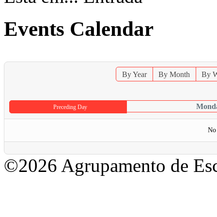
Events Calendar
By Year
By Month
By 
Monda
Preceding Day
No 
©2026 Agrupamento de Esc