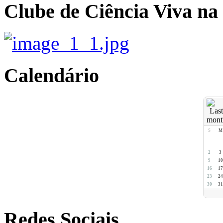
Clube de Ciência Viva na
Calendário
S
M
2
3
9
10
16
17
23
24
30
31
Redes Sociais