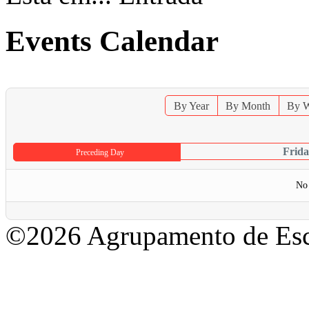
Events Calendar
By Year
By Month
By 
Frid
Preceding Day
No 
©2026 Agrupamento de Esc