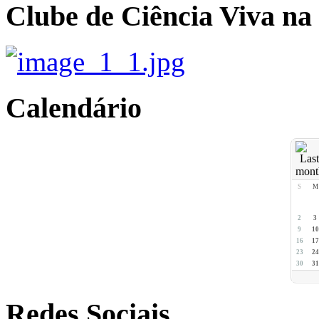
Clube de Ciência Viva na
Calendário
S
M
2
3
9
10
16
17
23
24
30
31
Redes Sociais