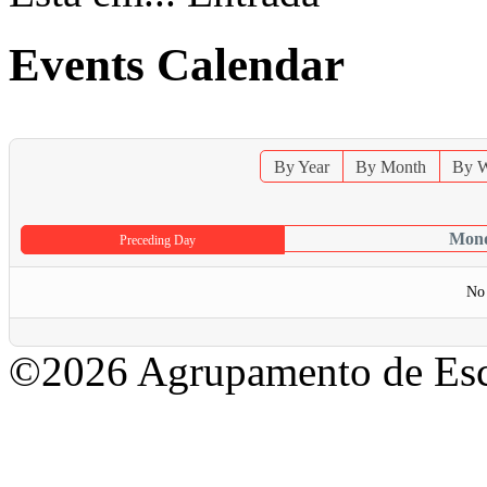
Events Calendar
By Year
By Month
By 
Mond
Preceding Day
No 
©2026 Agrupamento de Esc