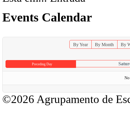
Events Calendar
By Year
By Month
By 
Satur
Preceding Day
No 
©2026 Agrupamento de Esc