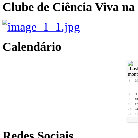
Clube de Ciência Viva na
Calendário
S
M
2
3
9
10
16
17
23
24
30
31
Redes Sociais