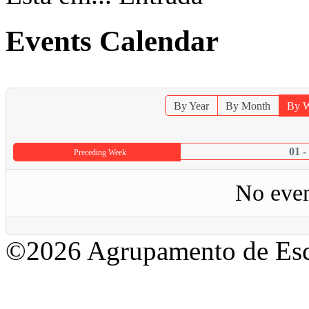
Events Calendar
By Year
By Month
By 
01 -
Preceding Week
No even
©2026 Agrupamento de Esc