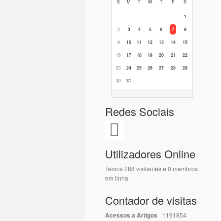
S
M
T
W
T
F
S
1
2
3
4
5
6
7
8
9
10
11
12
13
14
15
16
17
18
19
20
21
22
23
24
25
26
27
28
29
30
31
Redes Sociais
Utilizadores Online
Temos 288 visitantes e 0 membros
em linha
Contador de visitas
Acessos a Artigos
1191854