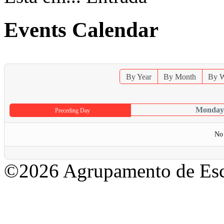
Events Calendar
By Year
By Month
By 
Monday 
Preceding Day
No 
©2026 Agrupamento de Esc