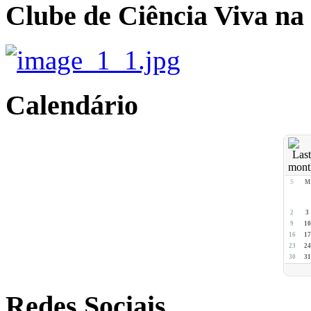
Clube de Ciência Viva na
Calendário
S
M
2
3
9
10
16
17
23
24
30
31
Redes Sociais