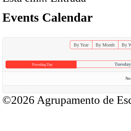
Events Calendar
By Year
By Month
By 
Tuesday
Preceding Day
No 
©2026 Agrupamento de Esc