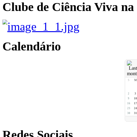
Clube de Ciência Viva na
Calendário
S
M
2
3
9
10
16
17
23
24
30
31
Redes Sociais