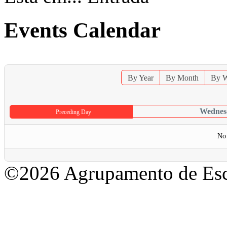
Events Calendar
By Year
By Month
By 
Wednes
Preceding Day
No 
©2026 Agrupamento de Esc