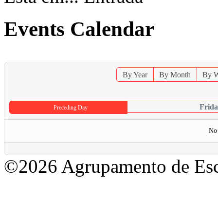
Events Calendar
By Year
By Month
By 
Frid
Preceding Day
No 
©2026 Agrupamento de Esc