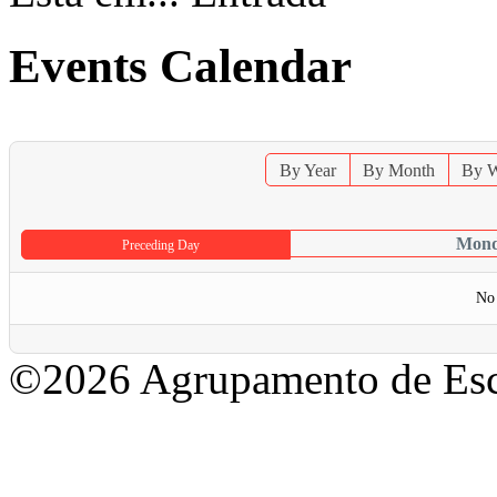
Events Calendar
By Year
By Month
By 
Mond
Preceding Day
No 
©2026 Agrupamento de Esc