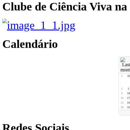
Clube de Ciência Viva na
Calendário
S
M
2
3
9
10
16
17
23
24
30
31
Redes Sociais