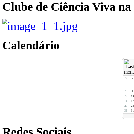
Clube de Ciência Viva na
Calendário
S
M
2
3
9
10
16
17
23
24
30
31
Redes Sociais