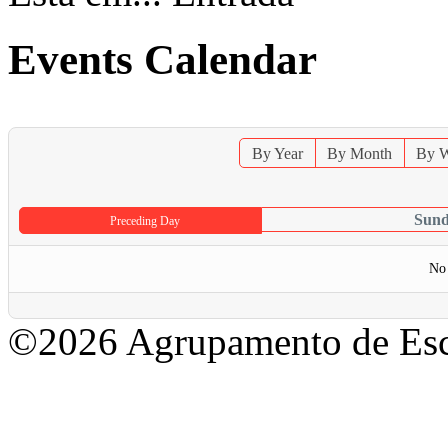
Events Calendar
By Year
By Month
By 
Sund
Preceding Day
No 
©2026 Agrupamento de Esc