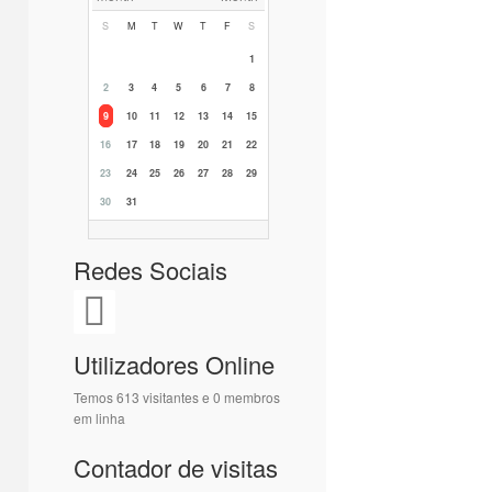
S
M
T
W
T
F
S
1
2
3
4
5
6
7
8
9
10
11
12
13
14
15
16
17
18
19
20
21
22
23
24
25
26
27
28
29
30
31
Redes Sociais
Utilizadores Online
Temos 613 visitantes e 0 membros
em linha
Contador de visitas