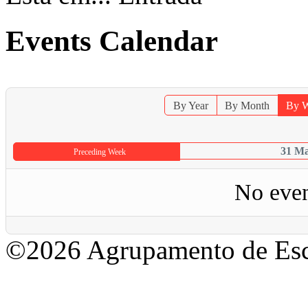
Events Calendar
By Year
By Month
By 
31 Ma
Preceding Week
No even
©2026 Agrupamento de Esc