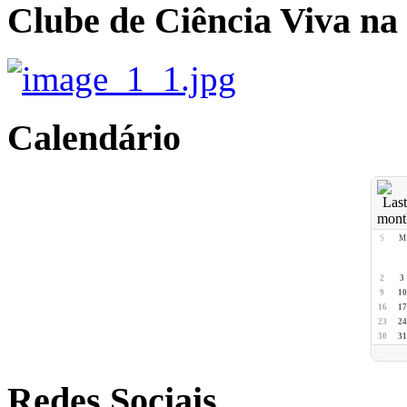
Clube de Ciência Viva na
Calendário
S
M
2
3
9
10
16
17
23
24
30
31
Redes Sociais