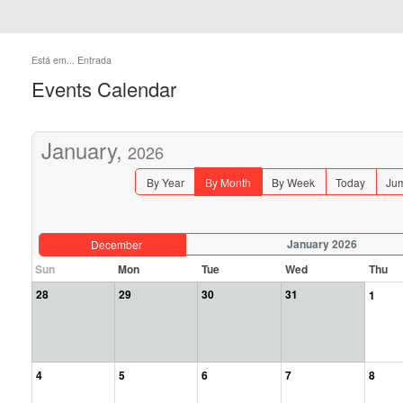
Está em...
Entrada
Events Calendar
January,
2026
By Year
By Month
By Week
Today
Jum
January 2026
December
Sun
Mon
Tue
Wed
Thu
28
29
30
31
1
4
5
6
7
8