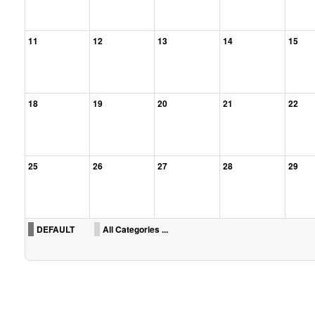
11
12
13
14
15
18
19
20
21
22
25
26
27
28
29
DEFAULT
All Categories ...