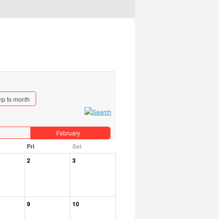
p to month
February
Fri
Sat
2
3
9
10