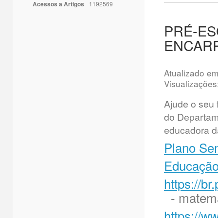
Acessos a Artigos
1192569
PRÉ-ES
ENCAR
Atualizado e
Visualizações
Ajude o seu 
do Departam
educadora da
Plano Se
Educação 
https://b
- matemá
https://w