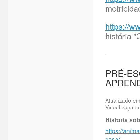
motricida
https://
história 
PRÉ-ES
APREND
Atualizado e
Visualizações
História sob
https://anim
casa/