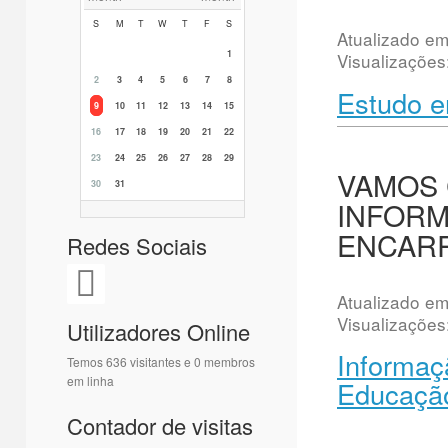
S
M
T
W
T
F
S
Atualizado e
1
Visualizações
2
3
4
5
6
7
8
Estudo e
9
10
11
12
13
14
15
16
17
18
19
20
21
22
23
24
25
26
27
28
29
VAMOS 
30
31
INFORM
ENCAR
Redes Sociais
Atualizado e
Visualizações
Utilizadores Online
Informaç
Temos 636 visitantes e 0 membros
em linha
Educaçã
Contador de visitas