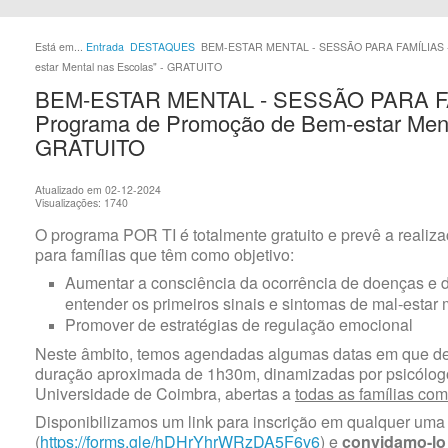
Está em...
Entrada
DESTAQUES
BEM-ESTAR MENTAL - SESSÃO PARA FAMÍLIAS - 
estar Mental nas Escolas" - GRATUITO
BEM-ESTAR MENTAL - SESSÃO PARA FAM
Programa de Promoção de Bem-estar Menta
GRATUITO
Atualizado em 02-12-2024
Visualizações: 1740
O programa POR TI é totalmente gratuito e prevê a realiz
para famílias que têm como objetivo:
Aumentar a consciência da ocorrência de doenças e d
entender os primeiros sinais e sintomas de mal-estar 
Promover de estratégias de regulação emocional
Neste âmbito, temos agendadas algumas datas em que d
duração aproximada de 1h30m, dinamizadas por psicólog
Universidade de Coimbra, abertas a
todas as famílias com
Disponibilizamos um link para inscrição em qualquer uma
(
https://forms.gle/hDHrYhrWRzDA5F6v6
) e
convidamo-lo 