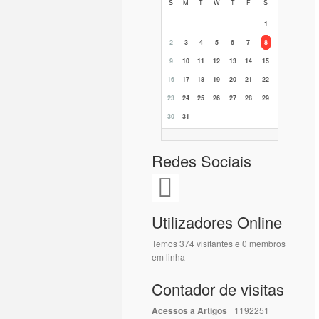
S
M
T
W
T
F
S
1
2
3
4
5
6
7
8
9
10
11
12
13
14
15
16
17
18
19
20
21
22
23
24
25
26
27
28
29
30
31
Redes Sociais
Utilizadores Online
Temos 374 visitantes e 0 membros
em linha
Contador de visitas
Acessos a Artigos
1192251