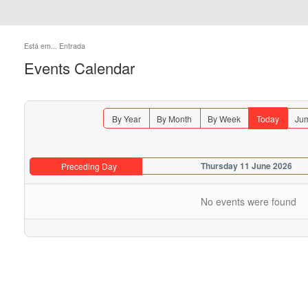
Está em...
Entrada
Events Calendar
By Year
By Month
By Week
Today
Jum
Thursday 11 June 2026
Preceding Day
No events were found