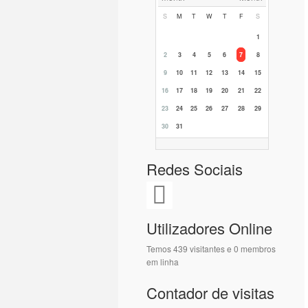
S
M
T
W
T
F
S
1
2
3
4
5
6
7
8
9
10
11
12
13
14
15
16
17
18
19
20
21
22
23
24
25
26
27
28
29
30
31
Redes Sociais
Utilizadores Online
Temos 439 visitantes e 0 membros
em linha
Contador de visitas