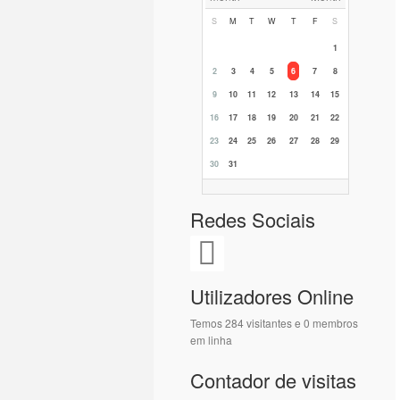
S
M
T
W
T
F
S
1
2
3
4
5
6
7
8
9
10
11
12
13
14
15
16
17
18
19
20
21
22
23
24
25
26
27
28
29
30
31
Redes Sociais
Utilizadores Online
Temos 284 visitantes e 0 membros
em linha
Contador de visitas