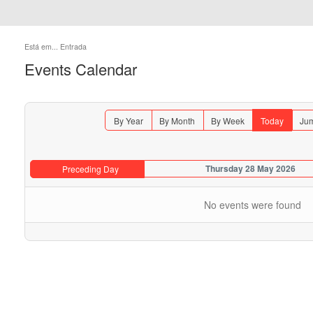
Está em...
Entrada
Events Calendar
By Year
By Month
By Week
Today
Jum
Thursday 28 May 2026
Preceding Day
No events were found