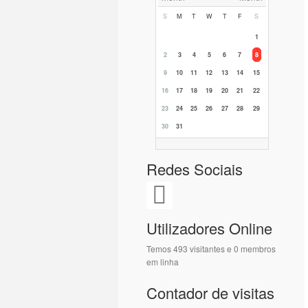
S
M
T
W
T
F
S
1
2
3
4
5
6
7
8
9
10
11
12
13
14
15
16
17
18
19
20
21
22
23
24
25
26
27
28
29
30
31
Redes Sociais
Utilizadores Online
Temos 493 visitantes e 0 membros
em linha
Contador de visitas