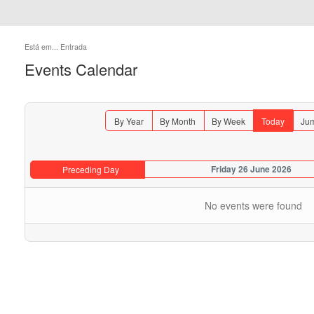
Está em...
Entrada
Events Calendar
By Year
By Month
By Week
Today
Jum
Friday 26 June 2026
Preceding Day
No events were found