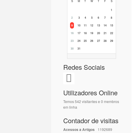
S
M
T
W
T
F
S
1
2
3
4
5
6
7
8
9
10
11
12
13
14
15
16
17
18
19
20
21
22
23
24
25
26
27
28
29
30
31
Redes Sociais
Utilizadores Online
Temos 542 visitantes e 0 membros
em linha
Contador de visitas
Acessos a Artigos
1192689