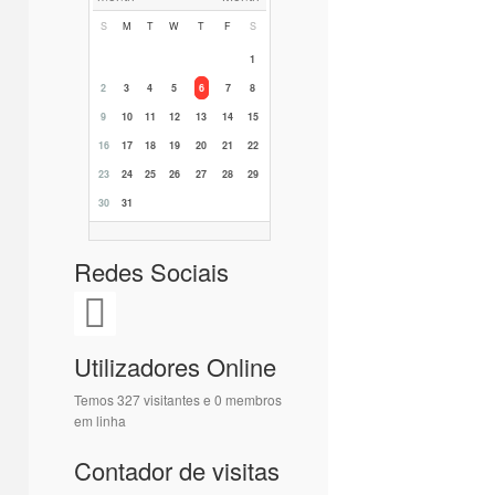
S
M
T
W
T
F
S
1
2
3
4
5
6
7
8
9
10
11
12
13
14
15
16
17
18
19
20
21
22
23
24
25
26
27
28
29
30
31
Redes Sociais
Utilizadores Online
Temos 327 visitantes e 0 membros
em linha
Contador de visitas