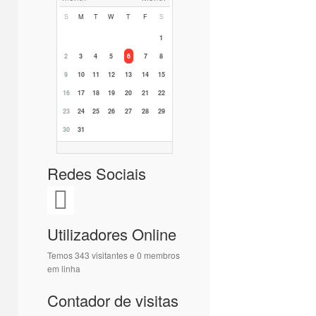
S
M
T
W
T
F
S
1
2
3
4
5
6
7
8
9
10
11
12
13
14
15
16
17
18
19
20
21
22
23
24
25
26
27
28
29
30
31
Redes Sociais
Utilizadores Online
Temos 343 visitantes e 0 membros
em linha
Contador de visitas