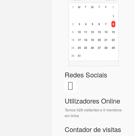
S
M
T
W
T
F
S
1
2
3
4
5
6
7
8
9
10
11
12
13
14
15
16
17
18
19
20
21
22
23
24
25
26
27
28
29
30
31
Redes Sociais
Utilizadores Online
Temos 428 visitantes e 0 membros
em linha
Contador de visitas