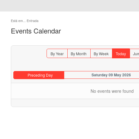
Está em...
Entrada
Events Calendar
By Year
By Month
By Week
Today
Jum
Saturday 09 May 2026
Preceding Day
No events were found