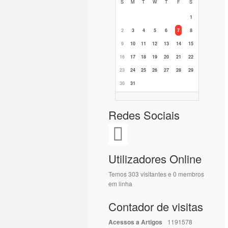
S
M
T
W
T
F
S
1
2
3
4
5
6
7
8
9
10
11
12
13
14
15
16
17
18
19
20
21
22
23
24
25
26
27
28
29
30
31
Redes Sociais
Utilizadores Online
Temos 303 visitantes e 0 membros
em linha
Contador de visitas
Acessos a Artigos
1191578