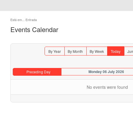
Está em...
Entrada
Events Calendar
By Year
By Month
By Week
Today
Jum
Monday 06 July 2026
Preceding Day
No events were found