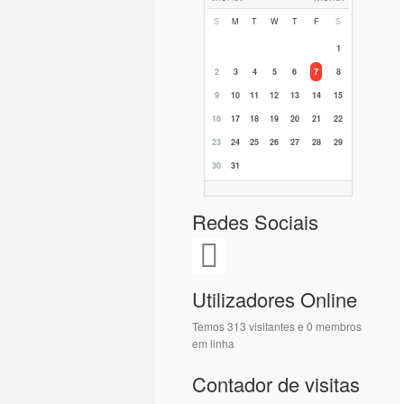
S
M
T
W
T
F
S
1
2
3
4
5
6
7
8
9
10
11
12
13
14
15
16
17
18
19
20
21
22
23
24
25
26
27
28
29
30
31
Redes Sociais
Utilizadores Online
Temos 313 visitantes e 0 membros
em linha
Contador de visitas