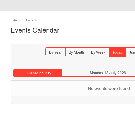
Está em...
Entrada
Events Calendar
By Year
By Month
By Week
Today
Jum
Monday 13 July 2026
Preceding Day
No events were found