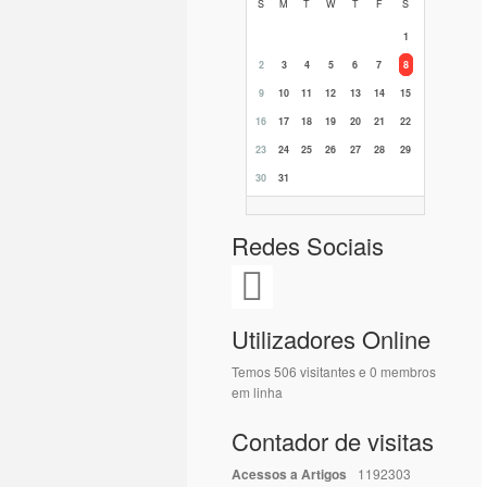
S
M
T
W
T
F
S
1
2
3
4
5
6
7
8
9
10
11
12
13
14
15
16
17
18
19
20
21
22
23
24
25
26
27
28
29
30
31
Redes Sociais
Utilizadores Online
Temos 506 visitantes e 0 membros
em linha
Contador de visitas
Acessos a Artigos
1192303