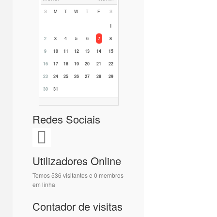
S
M
T
W
T
F
S
1
2
3
4
5
6
7
8
9
10
11
12
13
14
15
16
17
18
19
20
21
22
23
24
25
26
27
28
29
30
31
Redes Sociais
Utilizadores Online
Temos 536 visitantes e 0 membros
em linha
Contador de visitas