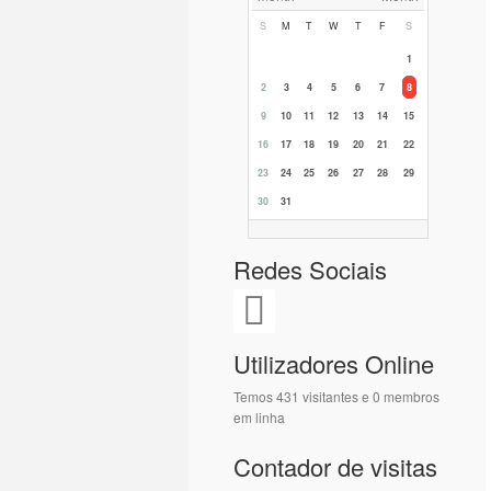
S
M
T
W
T
F
S
1
2
3
4
5
6
7
8
9
10
11
12
13
14
15
16
17
18
19
20
21
22
23
24
25
26
27
28
29
30
31
Redes Sociais
Utilizadores Online
Temos 431 visitantes e 0 membros
em linha
Contador de visitas