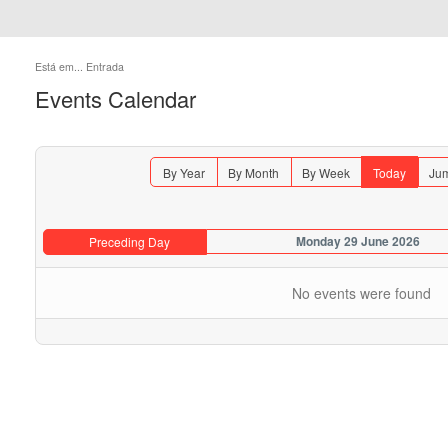
Está em...
Entrada
Events Calendar
By Year
By Month
By Week
Today
Jum
Monday 29 June 2026
Preceding Day
No events were found