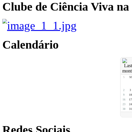
Clube de Ciência Viva na
Calendário
S
M
2
3
9
10
16
17
23
24
30
31
Redes Sociais