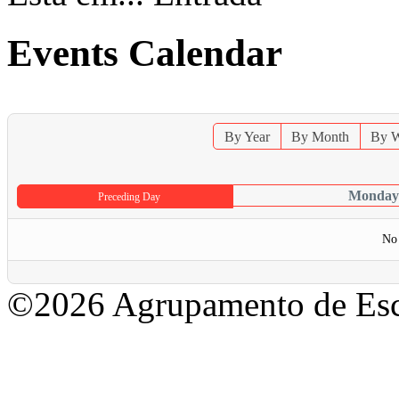
Events Calendar
By Year
By Month
By 
Monday 
Preceding Day
No 
©2026 Agrupamento de Esc