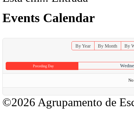
Events Calendar
By Year
By Month
By 
Wednes
Preceding Day
No 
©2026 Agrupamento de Esc