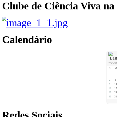
Clube de Ciência Viva na
Calendário
S
M
2
3
9
10
16
17
23
24
30
31
Redes Sociais