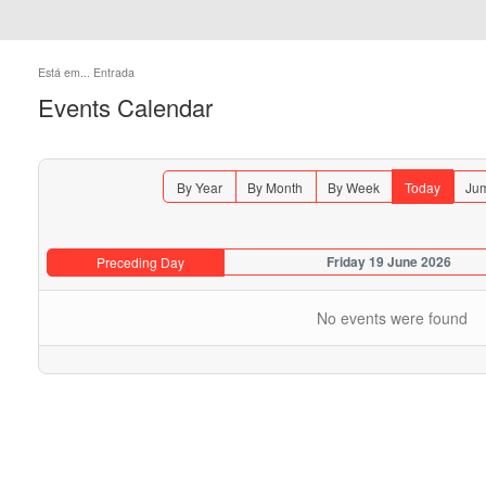
Está em...
Entrada
Events Calendar
By Year
By Month
By Week
Today
Jum
Friday 19 June 2026
Preceding Day
No events were found