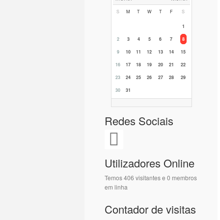
S
M
T
W
T
F
S
1
2
3
4
5
6
7
8
9
10
11
12
13
14
15
16
17
18
19
20
21
22
23
24
25
26
27
28
29
30
31
Redes Sociais
Utilizadores Online
Temos 406 visitantes e 0 membros
em linha
Contador de visitas