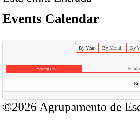
Events Calendar
By Year
By Month
By 
Frid
Preceding Day
No 
©2026 Agrupamento de Esc