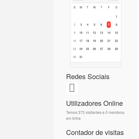
S
M
T
W
T
F
S
1
2
3
4
5
6
7
8
9
10
11
12
13
14
15
16
17
18
19
20
21
22
23
24
25
26
27
28
29
30
31
Redes Sociais
Utilizadores Online
Temos 372 visitantes e 0 membros
em linha
Contador de visitas