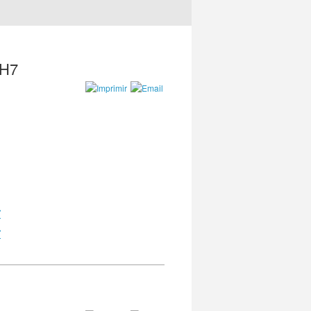
 H7
r
r